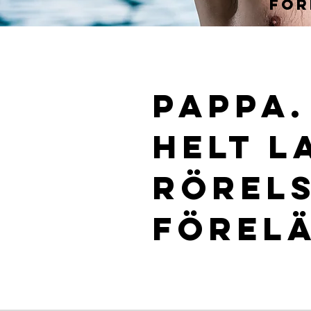
För
Pappa.
helt l
Rörels
Förelä