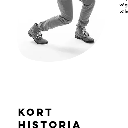
våg
väl
Kort
historia